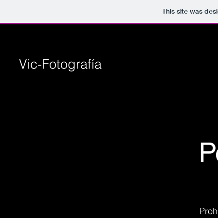
This site was des
Vic-Fotografía
P
Proh