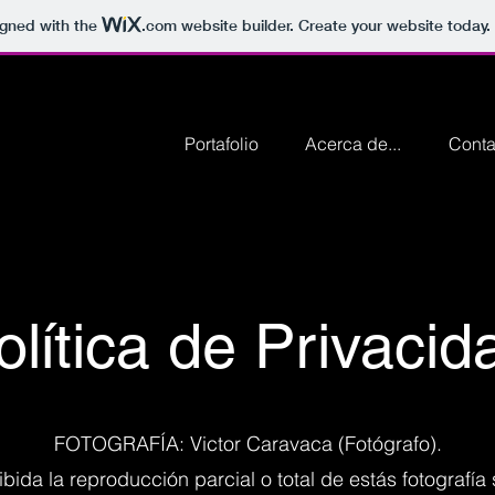
igned with the
.com
website builder. Create your website today.
Portafolio
Acerca de...
Conta
olítica de Privacid
FOTOGRAFÍA: Victor Caravaca (Fotógrafo).
ibida la reproducción parcial o total de estás fotografía 