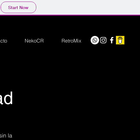
Start Now
cto
NekoCR
RetroMix
ad
sin la