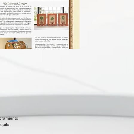
roramiento
quilo.